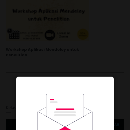
Workshop Aplikasi Mendeley untuk
Penelitian
Kelas Statistika Lanjutan