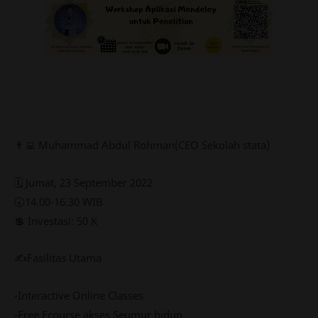
👨‍💻 Muhammad Abdul Rohman(CEO Sekolah stata)
🗓️ Jumat, 23 September 2022
🕣14.00-16.30 WIB
💲 Investasi: 50 K
✍Fasilitas Utama
-Interactive Online Classes
-Free Ecourse akses Seumur hidup