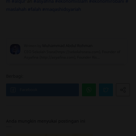
m
#alqur
'an
#asyafina
#ekonomiislam
#ekonomirobani
#
maslahah
#falah
#maqashidsyariah
Anda mungkin menyukai postingan ini