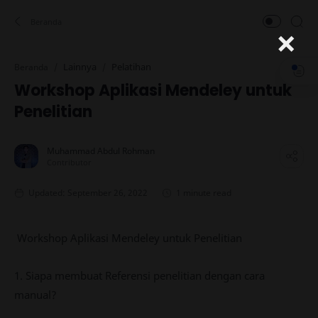
×
Lainnya
Pelatihan
Beranda
Workshop Aplikasi Mendeley untuk
Penelitian
1 minute read
Workshop Aplikasi Mendeley untuk Penelitian
1. Siapa membuat Referensi penelitian dengan cara
manual?