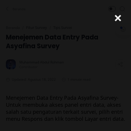
×
Fitur Survey
Tips Survei
Beranda
Menejemen Data Entry Pada
Asyafina Survey
1 minute read
Menejemen Data Entry Pada Asyafina Survey-
Untuk membuka akses panel entri data, akses
salah satu pengaturan terkait survei, pilih entri
menu Respons dan klik tombol Layar entri data.